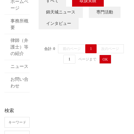
すべて
取扱実績
ホームペ
ージ
錦天城ニュース
専門活動
事務所概
インタビュー
要
律師（弁
護士）等
合計: 0
前のページ
1
次のページ
の紹介
ページまで
OK
ニュース
お問い合
わせ
検索