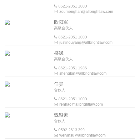
8621-2051 1000
zoumenghan@allbrightlaw.com
欧阳军
高级合伙人
8621-2051 1000
justinouyang@allbrightlaw.com
盛斌
高级合伙人
8621-2051 1986
shengbin@allbrightlaw.com
任昊
合伙人
8621-2051 1000
renhao@allbrightlaw.com
魏银素
合伙人
0592-2613 399
weiyinsu@allbrightlaw.com