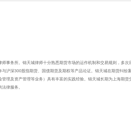
律师事务所。锦天城律师十分熟悉期货市场的运作机制和交易规则，多次
与沪深300股指期货、国债期货及期权等产品论证。锦天城在期货纠纷
险管理及资产管理等业务）具有丰富的实践经验。锦天城长期为上海期货
供法律服务。