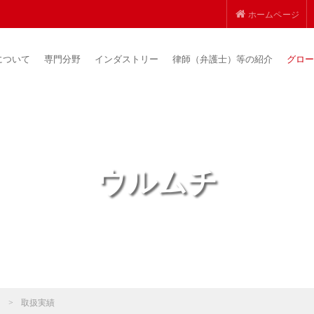
ホームページ
について
専門分野
インダストリー
律師（弁護士）等の紹介
グロー
ウルムチ
ス
>
取扱実績