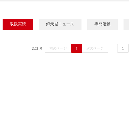
取扱実績
錦天城ニュース
専門活動
合計: 0
前のページ
1
次のページ