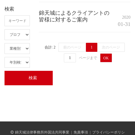
検索
錦天城によるクライアントの
2020
皆様に対するご案内
01-31
合計: 2
前のページ
1
次のページ
ページまで
OK
錦天城法律事務所外国法共同事業
|
免責事項
|
プライバシーポリシ