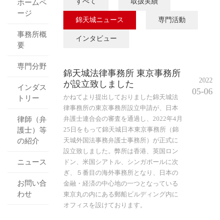
すべて
取扱実績
ホームペ
ージ
錦天城ニュース
専門活動
事務所概
インタビュー
要
専門分野
錦天城法律事務所 東京事務所
2022
が設立致しました
インダス
05-06
かねてより提出しておりました錦天城法
トリー
律事務所の東京事務所設立申請が、日本
弁護士連合会の審査を通過し、2022年4月
律師（弁
25日をもって錦天城日本東京事務所（錦
護士）等
天城外国法事務弁護士事務所）が正式に
の紹介
設立致しました。弊所は香港、英国ロン
ニュース
ドン、米国シアトル、シンガポールに次
ぎ、５番目の海外事務所となり、日本の
お問い合
金融・経済の中心地の一つとなっている
わせ
東京丸の内にある郵船ビルディング内に
オフィスを設けております。