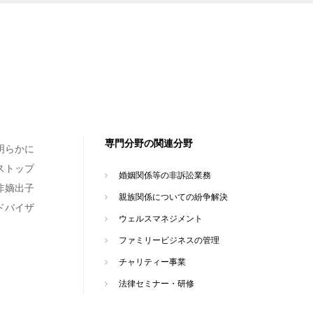
専門分野の関連分野
明らかに
ストップ
婚姻関係等の非訴訟業務
非嫡出子
親族関係についての紛争解決
ドバイザ
ウェルスマネジメント
ファミリービジネスの管理
チャリティー事業
法律セミナー・研修