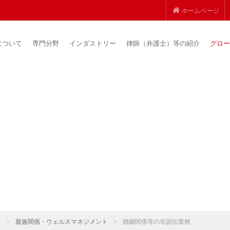
ホームページ
について
専門分野
インダストリー
律師（弁護士）等の紹介
グロー
野
>
親族関係・ウェルスマネジメント
>
婚姻関係等の非訴訟業務