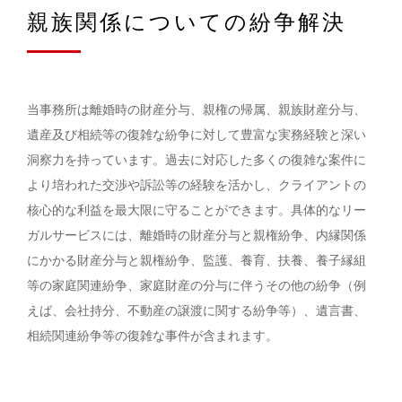
親族関係についての紛争解決
当事務所は離婚時の財産分与、親権の帰属、親族財産分与、
遺産及び相続等の復雑な紛争に対して豊富な実務経験と深い
洞察力を持っています。過去に対応した多くの復雑な案件に
より培われた交渉や訴訟等の経験を活かし、クライアントの
核心的な利益を最大限に守ることができます。具体的なリー
ガルサービスには、離婚時の財産分与と親権紛争、内縁関係
にかかる財産分与と親権紛争、監護、養育、扶養、養子縁組
等の家庭関連紛争、家庭財産の分与に伴うその他の紛争（例
えば、会社持分、不動産の譲渡に関する紛争等）、遺言書、
相続関連紛争等の復雑な事件が含まれます。