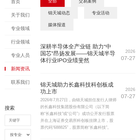
全部
交易案例
首页
锦天城动态
专业活动
关于我们
媒体报道
专业领域
行业领域
深耕半导体全产业链 助力“中
2026
国芯”昂扬发展——锦天城半导
专业人员
07-27
体行业IPO业绩斐然
新闻资讯
联系我们
锦天城助力长鑫科技科创板成
2026
功上市
07-27
2026年7月27日，由锦天城担任发行人律师
的长鑫科技集团股份有限公司（以下简
搜索
称“长鑫科技”或“公司”）成功公开发行股票
并在上海证券交易所科创板挂牌上市，股
票代码“688825”，股票简称“长鑫科技”。