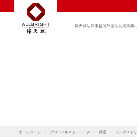
錦天城法律事務所外国法共同事業
ホームページ
>
グローバルネットワーク
>
武漢
>
インダスト