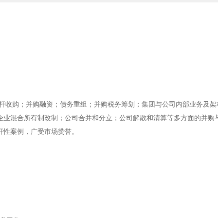
杠杆收购；并购融资；债务重组；并购税务筹划；集团与公司内部业务及架
企业混合所有制改制；公司合并和分立；公司解散和清算等多方面的并购
杆性案例，广受市场赞誉。