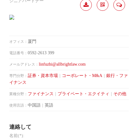
シニアパートナー
履歴
分か
連絡
ダウ
ち合
して
ンロ
う
ード
厦門
オフィス：
0592-2613 399
電話番号：
linfuzhi@allbrightlaw.com
メールアドレス：
証券・資本市場
|
コーポレート・M&A
|
銀行・ファ
専門分野：
イナンス
ファイナンス
|
プライベート・エクイティ
|
その他
業種分野：
中国語
|
英語
使用言語：
連絡して
名前(*):