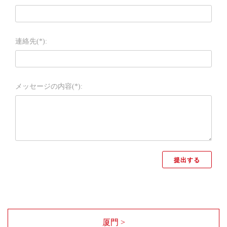
連絡先(*):
メッセージの内容(*):
厦門 >