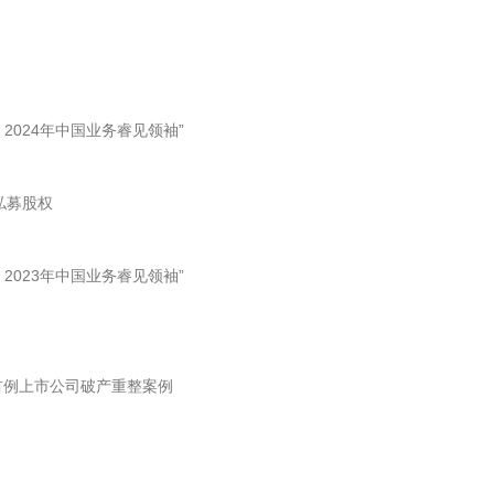
法律精英：2024年中国业务睿见领袖”
、私募股权
法律精英：2023年中国业务睿见领袖”
省首例上市公司破产重整案例