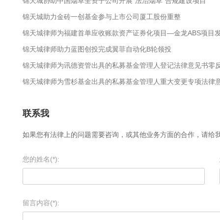
锦天城协助中国烟草全资子公司开展“法治烟草”合规建设项目
锦天城助力金砖一创基金参与上市公司厦工股份重整
锦天城律师为福建首单应收账款资产证券化项目—金龙ABS项目
锦天城律师助力蓝图创投完成翼菲自动化B轮领投
锦天城律师为讯德资管出具的私募基金管理人登记法律意见书零
锦天城律师为雪杉基金出具的私募基金管理人重大变更专项法律
联系我
如果您有法律上的问题需要咨询，或其他业务方面的合作，请给
您的姓名(*):
留言内容(*):