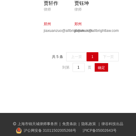
贾轩作
贾钰坤
律师
律师
郑州
郑州
jiaxuanzuo@allbrightlaw.com
jiayukun@allbrightlaw.com
共 5 条
上一页
1
下一页
到第
页
确定
上海市锦天城律师事务所
|
免责条款
|
隐私政策
|
律谷科技出品
沪公网安备 31011502005268号
沪ICP备05002643号