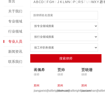
首页
A
B
C
D
E
F
G
H
I
J
K
L
M
N
O
P
Q
R
S
T
U
V
W
X
Y
Z
所
关于我们
专业领域
行业领域
专业人员
新闻资讯
联系我们
蒋佩希
贾帅
贾晓珊
律师
律师
律师
郑州
郑州
郑州
jiangpeixi@allbrightlaw.com
jiashuai@allbrightlaw.com
jiaxiaoshan@allbr