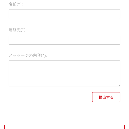
名前(*):
連絡先(*):
メッセージの内容(*):