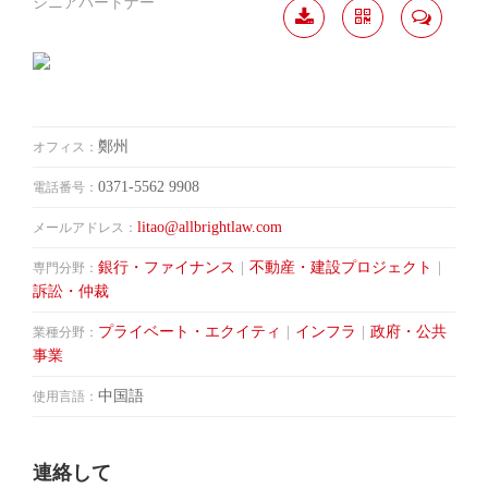
シニアパートナー
履歴
分か
連絡
ダウ
ち合
して
ンロ
う
ード
鄭州
オフィス：
0371-5562 9908
電話番号：
litao@allbrightlaw.com
メールアドレス：
銀行・ファイナンス
|
不動産・建設プロジェクト
|
専門分野：
訴訟・仲裁
プライベート・エクイティ
|
インフラ
|
政府・公共
業種分野：
事業
中国語
使用言語：
連絡して