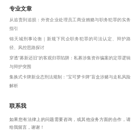
专业文章
从追责到追损：外资企业处理员工商业贿赂与职务犯罪的实务
指引
锦天城刑事论衡｜新规下民企职务犯罪的司法认定、辩护路
径、风控思路探讨
穿透“募新还旧”的客观归罪陷阱：私募涉集资诈骗案的定罪逻辑
与辩护突围
集换式卡牌新业态刑法规制：“宝可梦卡牌”盲盒涉赌与走私风险
解析
联系我
如果您有法律上的问题需要咨询，或其他业务方面的合作，请
给我留言，谢谢！