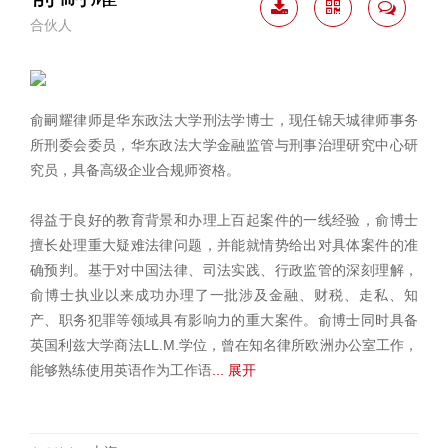
合伙人
下载
二维
联系
简历
码
我
俞嗣耀律师是华东政法大学刑法学博士，现任锦天城律师事务
所刑委会委员，华东政法大学金融监管与刑事治理研究中心研
究员，具备高级企业合规师资格。
得益于良好的教育背景和办理上百起案件的一线经验，俞博士
擅长处理重大疑难法律问题，并能就情势给出对具体案件的准
确预判。基于对中国法律、司法实践、行政监管的深刻理解，
俞博士执业以来成功办理了一批涉及金融、财税、走私、知
产、职务犯罪等领域具有影响力的重大案件。俞博士同时具备
英国利兹大学商法LL.M.学位，曾在知名律所欧洲办公室工作，
能够熟练使用英语作为工作语
... 展开