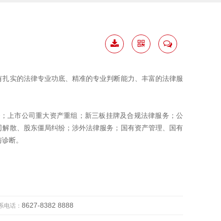
下载
二维
联系
简历
码
我
有扎实的法律专业功底、精准的专业判断能力、丰富的法律服
律服务；上市公司重大资产重组；新三板挂牌及合规法律服务；公
司解散、股东僵局纠纷；涉外法律服务；国有资产管理、国有
与诊断。
8627-8382 8888
系电话：