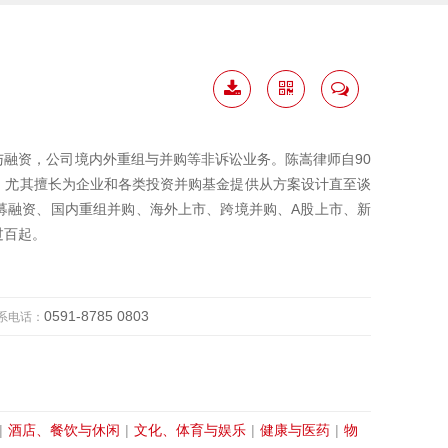
下载
二维
联系
简历
码
我
融资，公司境内外重组与并购等非诉讼业务。陈嵩律师自90
，尤其擅长为企业和各类投资并购基金提供从方案设计直至谈
募融资、国内重组并购、海外上市、跨境并购、A股上市、新
过百起。
0591-8785 0803
系电话：
|
酒店、餐饮与休闲
|
文化、体育与娱乐
|
健康与医药
|
物