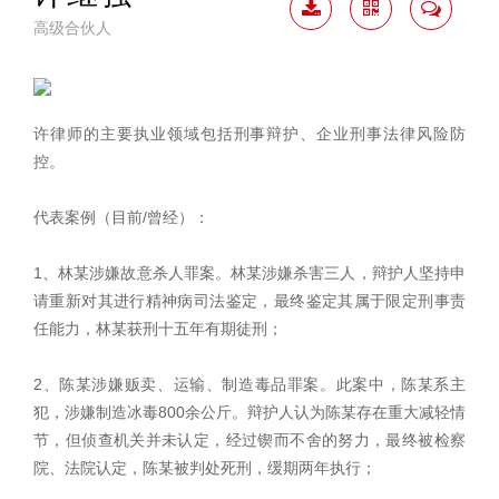
高级合伙人
下载
二维
联系
简历
码
我
许律师的主要执业领域包括刑事辩护、企业刑事法律风险防
控。
代表案例（目前/曾经）：
1、林某涉嫌故意杀人罪案。林某涉嫌杀害三人，辩护人坚持申
请重新对其进行精神病司法鉴定，最终鉴定其属于限定刑事责
任能力，林某获刑十五年有期徒刑；
2、陈某涉嫌贩卖、运输、制造毒品罪案。此案中，陈某系主
犯，涉嫌制造冰毒800余公斤。辩护人认为陈某存在重大减轻情
节，但侦查机关并未认定，经过锲而不舍的努力，最终被检察
院、法院认定，陈某被判处死刑，缓期两年执行；