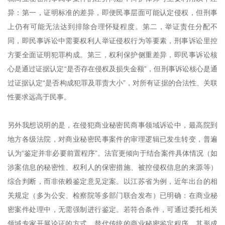
异：第一，证明标准的差异，即便民事层面可能认定侵权，但刑事
上仍有可能无法达到排除合理怀疑程度。第二，举证责任分配不
同，即民事诉讼中需要权利人举证侵权行为等要素，刑事诉讼里控
方要全面证明犯罪构成。第三，权利保护侧重差异，即民事诉讼核
心是通过证据认定“是否存在侵权及损失金额”，但刑事诉讼核心是通
过证据认定“是否构成犯罪及罪责大小”，对所有证据的合法性、关联
性要求远高于民事。
另外我想说明的是，在侵犯商业秘密民商事领域诉讼中，最高院到
地方各级法院，对商业秘密民事案件的审理逻辑已发生转变，普遍
认为“鉴定并非必要前置程序”。法官更倾向于结合案件具体情况（如
涉案信息的秘密性、权利人的保密措施、被控侵权信息的来源等）
综合判断，而非依赖鉴定意见定案。以江苏省为例，近年出台的相
关规定（多为公安、检察院等多部门联合发布）已明确：在商业秘
密案件处理中，无需强制进行鉴定。若符合条件，可通过委托相关
领域专家开展论证的方式，替代传统的商业秘密鉴定程序，其形成