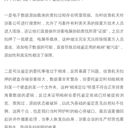
一是电子数据原始载体的查扣过程存在明显瑕疵。当时侦查机关对
涉案公司进行搜查时，允许了与案件有利害关系的报案方技术人员
进入现场，还让他们直接操作涉案电脑协助查找所谓“证据”，之后才
扣押了一批硬盘、电脑等载体。这种做法完全无法排除报案方人员
篡改、添加电子数据的可能，直接导致后续鉴定用的检材“被污染”，
原始性和真实性都没了保障。
二是司法鉴定的委托事项过于精准，反而暴露了问题。侦查机关扣
押的硬盘存储容量很大，数据量非常繁杂，但委托鉴定时却能精准
到某一个硬盘的某一个文件夹。这种“精准定位”明显不符合正常排查
海量数据的逻辑，反过来证明检材在委托鉴定前就已经被提前浏
览、查阅过，原始状态被破坏，以此为基础的鉴定意见自然站不住
脚。这两个点，也是我们当时辩护时的核心突破口。最后该案撤回
起诉并作撤案处理，当事人恢复自由身，涉案企业的生产经营也重
获新生，取得良好的辩护效果。