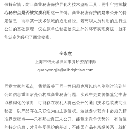
保持审慎，防止商业秘密保护异化为技术垄断工具，需牢牢把握
核
心秘密点是否被实质利用
这一关键。商业秘密保护的是未公开的特
定信息，而非某一技术领域的通用路径。若离职人员利用的是行业
公知的基础原理，仅在原单位秘密信息之外的环节实现突破，就不
能认定为侵犯了商业秘密。
全永杰
上海市锦天城律师事务所资深律师
quanyongjie@allbrightlaw.com
同意大家的观点，我觉得关于同一性问题也可以结合刚刚讨论到的
公知信息重组后是否构成商业秘密问题。实践中更要警惕鉴定中密
点模糊化的倾向：可能存在权利人将已公开的通用技术包装成商业
秘密，以产品存在关联性为由主张侵权。这就要求裁判中必须先精
准界定密点——只有那些真正未公开、能带来竞争优势的，有价值
的特定信息，才具备受保护的基础，不能因产品有亲缘关系，就扩