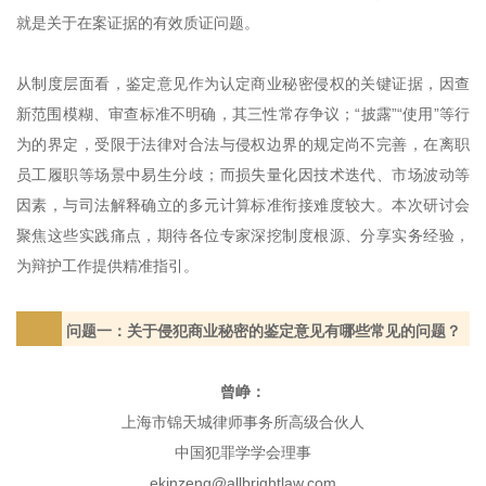
就是关于在案证据的有效质证问题。
从制度层面看，鉴定意见作为认定商业秘密侵权的关键证据，因查
新范围模糊、审查标准不明确，其三性常存争议；“披露”“使用”等行
为的界定，受限于法律对合法与侵权边界的规定尚不完善，在离职
员工履职等场景中易生分歧；而损失量化因技术迭代、市场波动等
因素，与司法解释确立的多元计算标准衔接难度较大。本次研讨会
聚焦这些实践痛点，期待各位专家深挖制度根源、分享实务经验，
为辩护工作提供精准指引。
问题一：关于侵犯商业秘密的鉴定意见有哪些常见的问题？
曾峥：
上海市锦天城律师事务所高级合伙人
中国犯罪学学会理事
ekinzeng@allbrightlaw.com