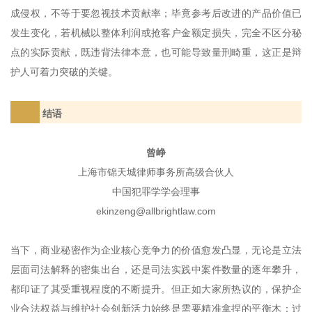
成侵权，不等于要忽视技术贡献率；毕竟参考后改进的产品价值已
发生变化，若机械以整体利润或抢客户金额定损失，完全不区分秘
点的实际贡献，既违背法律本意，也可能导致量刑畸重，这正是辩
护人可着力突破的关键。
结语
曾峥
上海市锦天城律师事务所高级合伙人
中国犯罪学学会理事
ekinzeng@allbrightlaw.com
当下，商业秘密作为企业核心竞争力的价值愈发凸显，无论是立法
层面司法解释的密集出台，还是司法实践中案件数量的逐年攀升，
都印证了其受重视程度的不断提升。但正如大家所热议的，保护企
业合法权益与维护社会创新活力始终是需要精准拿捏的平衡木：过