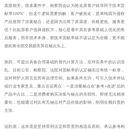
直接相关。很多案件中，检察院会认为抢走原客户就等同于技术贡
献率100%”，但这个逻辑需要拆解：客户被抢走，是单纯因为侵权
产品使用了涉案秘点，还是因为沿用了原渠道、价格更低、服务更
优？比如原客户选择侵权方，核心是看中其在参考基础上优化的售
后服务，而非技术本身，那技术贡献率就不该认定为全额，更不能
据此将全部交易损失算在秘点头上。
第四，可提出具备合理基础的替代计算方法，应对实务中的认识混
乱。目前公安、检察院、法院对贡献率的认定确实没有统一标准，
这对辩护人而言反而有说理空间。如果条件允许，可引入技术评估
或行业专家意见，重点论证两点：一是涉案秘点在“参考+改进”后的
产品中占比，二是消费者购买决策与秘点的关联性。即便无法精准
量化，也能通过对比有无秘点对产品价值的影响，削弱全额归责的
主张。
说到底，这本质是坚持罪刑法定和罪责刑相适应原则。承认参考构