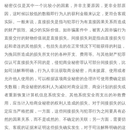
秘密仅仅是其中一个比较小的因素，并非主要原因，更非全部原
因，这时候以较低的数额即行为人的获利金额来认定，更符合客观
实际。一般来说，直接损失是指与犯罪行为有直接因果关系而造成
的财产损毁、减少的实际价值。如诈骗案件中，被害人因诈骗行为
直接交付的财物价值就是直接损失。间接损失则是指由直接损失引
起和牵连的其他损失，包括失去的在正常情况下可能获得的利益，
为挽回所造成的损失所支付的各种开支、费用等。与其他财产犯罪
仅认可直接损失不同的是，侵犯商业秘密罪认可部分间接损失，比
如司法解释明确，行为人非法获取商业秘密，尚未披露、使用或者
允许他人使用的，可以根据该项商业秘密的合理许可使用费确定损
失数额；商业秘密的权利人为减轻对商业运营、商业计划的损失或
者重新恢复计算机信息系统安全、其他系统安全而支出的补救费
用，应当计入给商业秘密的权利人造成的损失。对于间接损失的认
定应当严格把握，一方面，这些间接损失与犯罪行为之间要具有必
然的因果关系，而不是或然的、不确定的关联；另一方面，需要切
实、客观的证据来证明这些损失确实发生，对于司法解释明确的这