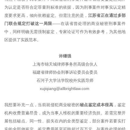
为认定是否符合定罪量刑标准的依据，因为刑事案件对事实认定精
度要求更高，倾向依赖鉴定。但需注意的是，
江苏省正在通过多部
门联合规定打破这一局限
——在该省曾处理的商业秘密刑事案件
中，同样明确无需强制鉴定，专家论证可作为有效参考，为其他地
区提供了实践范本。
许继强
上海市锦天城律师事务所高级合伙人
福建省律师协会刑事诉讼委员会委员
石河子大学法学院校外实践导师
xujiqiang@allbrightlaw.com
我想要补充一点，当前就侵犯商业秘密的
秘点鉴定成本很高
，鉴定
机构收费普遍昂贵，成为当事人维权的重要经济负担。若需完整开
展包括秘点、同一性、损失在内的全类型鉴定，部分案件若要实打
实的全部做鉴定，鉴定费用甚至可能超过百万元，与案件处理的经