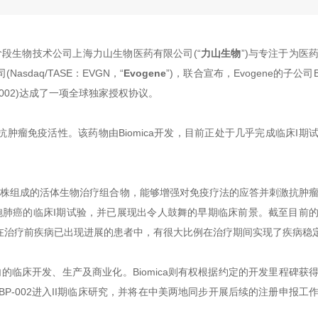
阶段生物技术公司上海力山生物医药有限公司(“
力山生物
”)与专注于为医
sdaq/TASE：EVGN，“
Evogene
”)，联合宣布，Evogene的子公司Bi
BP-002)达成了一项全球独家授权协议。
抗肿瘤免疫活性。该药物由Biomica开发，目前正处于几乎完成临床I期
细菌菌株组成的活体生物治疗组合物，能够增强对免疫疗法的应答并刺激抗肿
小细胞肺癌的临床I期试验，并已展现出令人鼓舞的早期临床前景。截至目前
在治疗前疾病已出现进展的患者中，有很大比例在治疗期间实现了疾病稳
围内的临床开发、生产及商业化。Biomica则有权根据约定的开发里程碑获
BP-002进入II期临床研究，并将在中美两地同步开展后续的注册申报工