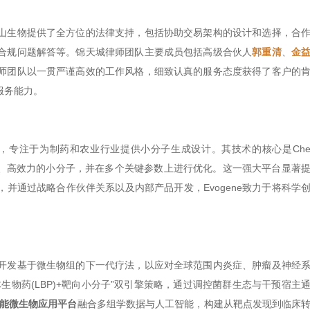
山生物提供了全方位的法律支持，包括协助交易架构的设计和选择，合
合规问题解答等。锦天城律师团队主要成员包括高级合伙人
郭重清
、
金
师团队以一贯严谨高效的工作风格，细致认真的服务态度获得了客户的
服务能力。
的先驱公司，专注于为制药和农业行业提供小分子生成设计。其技术的核心是Chem
颖、高效力的小分子，并在多个关键参数上进行优化。这一强大平台显著
并通过战略合作伙伴关系以及内部产品开发，Evogene致力于将科学
开发基于微生物组的下一代疗法，以应对全球范围内炎症、肿瘤及神经
物药(LBP)+靶向小分子”双引擎策略，通过调控菌群生态与干预宿主
能微生物应用平台
融合多组学数据与人工智能，构建从靶点发现到临床