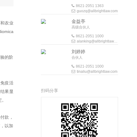
8621-2051 1363
guozq@allbrightlaw.com
金益亭
药和农业
高级合伙人
omica
8621-2051 1000
alanking@allbrightlaw.com
刘婷婷
试验的阶
合伙人
8621-2051 1000
tinaliu@allbrightlaw.com
瘤免疫活
扫码分享
的结果显
定。
得付款，
作，以加