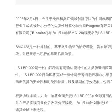
2026年2月4日，专注于免疫和炎症领域创新疗法的中国临床
行业生成式设计小分子的先驱性计算化学公司Evogene有限公司(Na
有限公司(“
Biomica
”)与力山生物就BMC128(现更名为LS-L
BMC128是一种首创的、基于微生物组的治疗药物，旨在增强
段，并已显示出积极的早期临床前景。
LS-LBP-002是一种由四种具有明确功能特性的人类肠道
性。LS-LBP-002目前即将完成一项针对于肾细胞癌和非
示出优异的安全性和耐受性特征，以及早期的疗效迹象，包括
根据协议条款，力山生物将全面负责LS-LBP-002在全球范
并在产品实现商业化后收取分层版税。力山生物计划推进LS-L
速其全球上市进程。