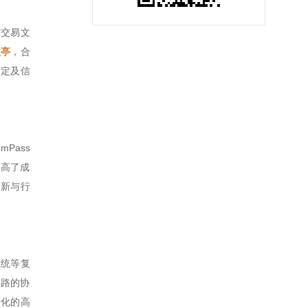
作交易文
益亭
，合
肯定及信
Pass
提高了成
创新与行
系统等复
通路的协
转化的高