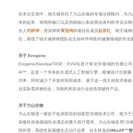
在本次交易中，锦天城担任了力山生物的专项法律顾问，为力
本的起草、审阅和修订以及协助核心条款商业谈判和专业法律
伙人
刘婷婷
，资深律师
黄冠鸿
和项目组成员
赵依红
。锦天城律
任，展现了锦天城律师团队在生命科学和医药健康领域的专业
关于 Evogene
Evogene(Nasdaq/TASE：EVGN)是计算化学领域
AI™，这是一个专有的生成式人工智能引擎，能够设计出新
功率，同时减少了开发时间和成本。基于这一强大的技术基础，
业实际需求相结合，为制药和农业行业创造突破性产品。
关于力山生物
力山生物是一家处于临床阶段的创新型生物技术公司，致力于
杂慢性疾病领域尚未满足的重大医疗需求。力山生物采用“活体生
同作用，系统性拓展微生态治疗边界。自主研发的
IMicAP™
智