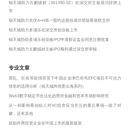
锦天城助力古麒绒材（001390.SZ）在深交所主板成功挂牌上
市
锦天城助力光伏A+H第一股钧达股份成功登陆香港联交所
锦天城助力多浦乐在深交所创业板上市
锦天城协助多浦乐创业板IPO申请获证监会同意注册批复
锦天城助力古麒绒材主板IPO顺利通过深交所审核
专业文章
霍乱、疟疾等疫情背景下中国企业津巴布韦EPC项目不可抗力
情形的适用分析（锦天城跨境委出海系列）
Web3数字稳定币合法化趋势对金融和资本市场影响研究
从一则案例看创始人对VC投资应当关注的重点事项—除了对
赌，还有其他
鼓励外商投资企业在中国上市的最新政策