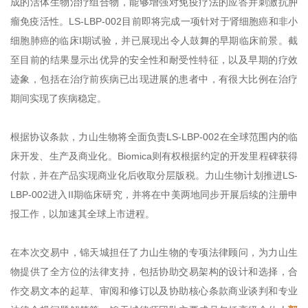
成的活体生物治疗组合物，能够增强对免疫疗法的应答并刺激抗肿
瘤免疫活性。LS-LBP-002目前即将完成一项针对于肾细胞癌和非小
细胞肺癌的临床I期试验，并已展现出令人鼓舞的早期临床前景。截
至目前的结果显示出优异的安全性和耐受性特征，以及早期的疗效
迹象，包括在治疗前疾病已出现进展的患者中，有很大比例在治疗
期间实现了疾病稳定。
根据协议条款，力山生物将全面负责LS-LBP-002在全球范围内的临
床开发、生产及商业化。Biomica则有权根据约定的开发里程碑获得
付款，并在产品实现商业化后收取分层版税。力山生物计划推进LS-
LBP-002进入II期临床研究，并将在中美两地同步开展后续的注册申
报工作，以加速其全球上市进程。
在本次交易中，锦天城担任了力山生物的专项法律顾问，为力山生
物提供了全方位的法律支持，包括协助交易架构的设计和选择，合
作交易文本的起草、审阅和修订以及协助核心条款商业谈判和专业