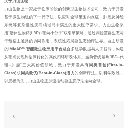
关于力山生物
力山生物是一家处于临床阶段的创新型生物技术公司，致力于开发
基于微生物组的下一代疗法，以应对全球范围内炎症、肿瘤及神经
系统等复杂慢性疾病领域尚未满足的重大医疗需求。力山生物采
用“活体生物药(LBP)+靶向小分子”双引擎策略，通过调控菌群生态与
干预宿主通路的协同作用，系统性拓展微生态治疗边界。自主研发
的
IMicAP™
智能微生物应用平台
融合多组学数据与人工智能，构建
从靶点发现到临床转化的高效闭环研发体系。当前管线聚焦“IBD–代
谢–肿瘤”三大高价值领域，致力于开发具有
同类首创(First-in-
Class)
或
同类最优(Best-in-Class)潜力
的创新疗法。以科学致胜，
以患者为先，力山生物正加速推动微生态疗法走向全球。