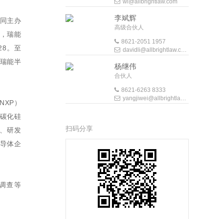
wl@allbrightlaw.com
李斌辉
会同主办
高级合伙人
理，瑞能
8621-2051 1957
28。至
davidli@allbrightlaw.com
瑞能半
杨继伟
合伙人
8621-6263 8333
yangjiwei@allbrightlaw.com
NXP）
碳化硅
扫码分享
计、研发
导体企
调查等