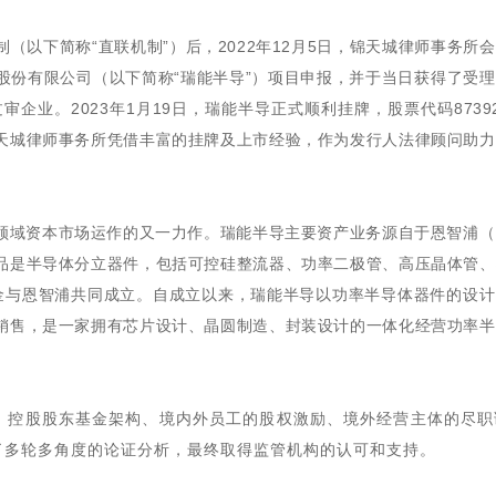
以下简称“直联机制”）后，2022年12月5日，锦天城律师事务所
股份有限公司（以下简称“瑞能半导”）项目申报，并于当日获得了受
业。2023年1月19日，瑞能半导正式顺利挂牌，股票代码8739
天城律师事务所凭借丰富的挂牌及上市经验，作为发行人法律顾问助力
领域资本市场运作的又一力作。瑞能半导主要资产业务源自于恩智浦（
品是半导体分立器件，包括可控硅整流器、功率二极管、高压晶体管、
基金与恩智浦共同成立。自成立以来，瑞能半导以功率半导体器件的设
销售，是一家拥有芯片设计、晶圆制造、封装设计的一体化经营功率半
、控股股东基金架构、境内外员工的股权激励、境外经营主体的尽职
了多轮多角度的论证分析，最终取得监管机构的认可和支持。