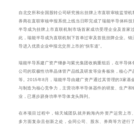
自北交所和全国股转公司研究推出挂牌上市直联审核监管机制（
券商在直联审核申报系统上线当日即完成了瑞能半导体科技
半导成为挂牌上市直联机制市场首家成功受理企业及首家过审企
此，瑞能半导成为直联机制下首单过审及首批挂牌企业。锦
导进入优质企业申报北交所上市的“快车道”。
瑞能半导系建广资产继参与紫光集团收购重组后，在半导体
公司的双极性功率晶体管产品线及研发等业务板块，核心产
等。2015年8月，瑞能半导由建广资产通过其管理的3家
与制造为核心竞争力，主营功率半导体器件的研发、生产和
业，已逐步跻身功率半导体龙头阵列。
在本项目过程中，锦天城团队就并购海内外资产运营上市
多方面复杂且创新之处，会同公司、股东、券商等方进行