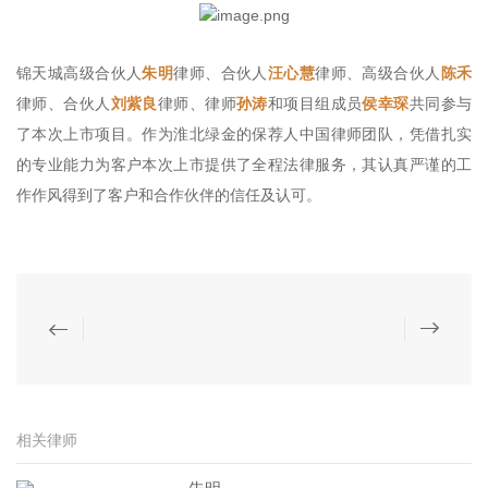
锦天城高级合伙人
朱明
律师、合伙人
汪心慧
律师、高级合伙人
陈禾
律师、合伙人
刘紫良
律师、律师
孙涛
和项目组成员
侯幸琛
共同参与
了本次上市项目
。作为淮北绿金的保荐人中国律师团队，凭借扎实
的专业能力为客户本次上市提供了全程法律服务，其认真严谨的工
作作风得到了客户和合作伙伴的信任及认可。
相关律师