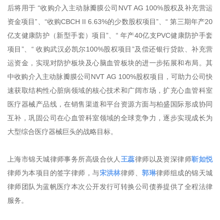
后将用于 “收购介入主动脉瓣膜公司NVT AG 100%股权及补充营运
资金项目”、“收购CBCH II 6.63%的少数股权项目”、“ 第三期年产20
亿支健康防护（新型手套）项目”、“ 年产40亿支PVC健康防护手套
项目”、“ 收购武汉必凯尔100%股权项目”及偿还银行贷款、补充营
运资金，实现对防护板块及心脑血管板块的进一步拓展和布局。其
中收购介入主动脉瓣膜公司NVT AG 100%股权项目，可助力公司快
速获取结构性心脏病领域的核心技术和广阔市场，扩充心血管科室
医疗器械产品线，在销售渠道和平台资源方面与柏盛国际形成协同
互补，巩固公司在心血管科室领域的全球竞争力，逐步实现成长为
大型综合医疗器械巨头的战略目标。
上海市锦天城律师事务所高级合伙人
王蕊
律师以及资深律师
靳如悦
律师为本项目的签字律师，与
宋洪林
律师、
郭琳
律师组成的锦天城
律师团队为蓝帆医疗本次公开发行可转换公司债券提供了全程法律
服务。