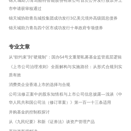
锦天城助力青岛酷特智能股份有限公司首次公开发行股票并上
市申请获审核通过
锦天城协助青岛城投集团成功发行3亿美元境外高级固息债券
锦天城助力青岛四个区市成功发行十单政府专项债券
专业文章
从“软约束”到“硬规制”：国办54号文重塑私募基金监管底层逻辑
《上市公司治理准则》全面解构与实施路径：从形式合规到实
质有效
消费类企业香港上市的选择与合规
公司法修正案中的股东知情权与上市公司信息披露—浅谈《中
华人民共和国公司法（修订草案）》第一百一十三条适用
并购基金的控制权探讨
从《九民纪要》和新《证券法》谈资产管理产品