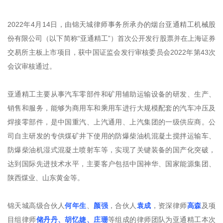
2022年4月14日，由锦天城律师事务所承办的烟台亚通精工机械股
份有限公司（以下简称“亚通精工”）首次公开发行股票并在上海证券
交易所主板上市项目，获中国证监会发行审核委员会2022年第43次
会议审核通过。
亚通精工主要从事汽车零部件和矿用辅助运输设备的研发、生产、
销售和服务，能够为商用车和乘用车进行大规模配套的汽车冲压及
焊接零部件，是中国重汽、上汽通用、上汽集团的一级供应商。公
司自主研发的专供煤矿井下使用的防爆柴油机混凝土搅拌运输车、
防爆柴油机湿式混凝土喷射车等，实现了关键装备的国产化突破，
达到国际先进技术水平，主要客户包括中国神华、国家能源集团、
陕西煤业、山东黄金等。
锦天城高级合伙人
何年生
、
颜强
，合伙人
袁成
，资深律师
高森
及项
目组律师
储丹丹、胡忆婕、庄珊
等组成的律师团队为亚通精工本次