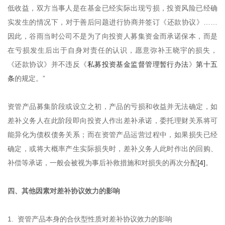
低收益，双方当事人是在基金已经实际出现亏损，投资风险已经确
实发生的情况下，对于善后问题进行协商并签订《还款协议》……
因此，谷雨当时公司不是为了向投资人募集资金而承诺保本，而是
在亏损发生后出于自身对责任的认识，愿意弥补王晓宇的损失，
《还款协议》并不违反《
私募投资基金监督管理暂行办法
》
第十五
条
的规定。”
资管产品募集阶段或设立之初，产品的亏损和收益并无法确定，如
差补义务人在此阶段即向投资人作出差补承诺，委托理财关系将可
能异化为债权债务关系；而在资管产品运营过程中，如果损失已经
确定，或将大概率产生实际损失时，差补义务人此时作出的回购、
补偿等承诺，一般会被视为事后补救措施和对损失的再次分配
[4]
。
四、其他因素对差补协议效力的影响
1. 资管产品本身的合伙型性质对差补协议效力的影响