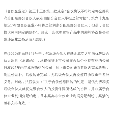
《合伙企业法》第三十三条第二款规定:“合伙协议不得约定将全部利
润分配给部分合伙人或者由部分合伙人承担全部亏损”，第六十九条
规定:“有限合伙企业不得将全部利润分配给部分合伙人；但是，合伙
协议另有约定的除外”。那么，合伙型资管产品中的差补协议是否涉
嫌违反此二条从而无效呢？
在(2020)浙民终548号中，劣后级合伙人在基金成立之初向优先级合
伙人出具《承诺函》，承诺保证上市公司在合伙企业持有标的公司
股权起2年内完成收购标的公司，如上市公司未在期限内完成收购，
则溢价差补。后收购未完成，劣后级合伙人再次签订协议重申差补
义务。对此，法院认为：“关于合伙份额回购的约定，是优先级和劣
后级合伙人就优先级合伙人的投资保障所达成的协议，并非属于合
伙企业利润分配约定，且本案亦非合伙企业利润分配纠纷，案涉的
差补安排有效。”