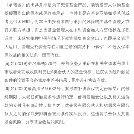
《承诺函》的出具并非是为了兜售基金产品、劝诱投资人认购基金
份额而作出的保本或保收益承诺，也并非是在基金不能如期兑付或
者兑付困难时，将本应由投资者自行承担的风险转由基金管理人或
其关联方承担，而是因基金管理人在未对资金融入方资信状况尽职
调查、未落实抵押担保的情况下就将募集资金贷出，也即基金管理
人运用、管理受托资金存在明显过错的情况下…作出”，不违反保本
保收益的相关法条，因而有效。
[5]
如(2019)沪74民初379号，差补义务人承诺在相关主体未完成上
市或者未完成收购时受让A类合伙人的基金份额，法院认为这种触发
条件的设置不会必然发生差补结果，系争差补协议有效。
[6]
如(2020)最高法民终682号，案涉差补协议仅约定份额受让的最
终期限，未就任何触发条件进行约定，使得份额受让以及相关溢价
款的支付具有确定性，换言之，优先级有限合伙人和劣后级有限合
伙人之间的保底安排将会被无条件实际执行。这违背了合伙人共担
基金风险、分享基金收益的原则。