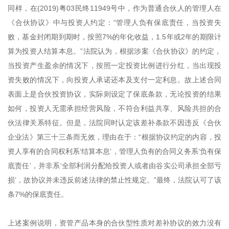
同样，在(2019)粤03民终11949号中，作为普通合伙人的管理人在
《合伙协议》中与投资人约定：“管理人负有保底责任，当投资失
败，基金封闭期到期时，按照7%的年化收益，1.5年或2年的期限计
算为投资人结算本息。”法院认为，根据涉案《合伙协议》的约定，
当投资产生盈余的情况下，按照一定投资比例进行分红，当出现投
资失败的情况下，向投资人承诺还本及支付一定利息。故上述合同
表面上是合伙投资协议，实际则设定了保底条款，无论投资的结果
如何，投资人无需承担经营风险，不符合利益共享、风险共担的合
伙法律关系特征。但是，法院同时认定该差补条款不因违反《合伙
企业法》第三十三条而无效，理由在于：“根据协议约定的内容，投
资人享有的合同权利系‘结算本息’，管理人负有的合同义务系‘负有保
底责任’，并非系‘全部利润分配给投资人或者由谷实公司承担全部亏
损’，故协议并未违反前述法律的禁止性规定。”最终，法院认可了该
条7%的保底责任。
上述案例说明，资管产品本身的合伙型性质对差补协议的效力没有