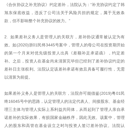
《合伙协议之补充协议》约定差补，法院认为：“补充协议约定了韩
旭东保底收益，违反了公司法关于风险共担的规定，属于无效条
款，但不影响整个补充协议的效力。”
2. 如果差补义务人是管理人的关联方，差补协议通常被认定为有
效。如(2020)浙01民终3445号案中，管理人的母公司在投资期开始
的第一个月末对优先级投资人出具《差额补足承诺函》，约定差
补。之后，投资人在基金尚未清算完毕但已经到了差补协议约定的
差补日主张权利。法院认定该差补承诺有效且具备可履行性，无需
以清算为前提。
如果差补义务人是管理人的关联方，法院亦可能借鉴(2019)粤01民
终16045号中的思路，认定管理人的法定代表人、间接股东、基金经
理三主体与管理人实际上系利益共同体，从而起到了管理人亲自承
诺差补的实际效果，有损国家金融秩序，因此无效。该案中，管理
人的股东和高管在基金设立之时与投资人签订差补协议。法院认