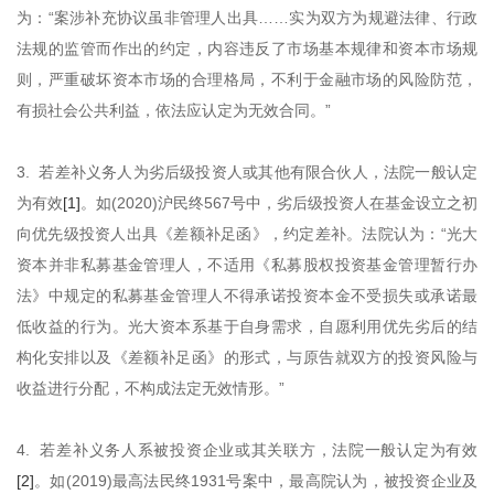
为：“案涉补充协议虽非管理人出具……实为双方为规避法律、行政
法规的监管而作出的约定，内容违反了市场基本规律和资本市场规
则，严重破坏资本市场的合理格局，不利于金融市场的风险防范，
有损社会公共利益，依法应认定为无效合同。”
3. 若差补义务人为劣后级投资人或其他有限合伙人，法院一般认定
为有效
[1]
。如(2020)沪民终567号中，劣后级投资人在基金设立之初
向优先级投资人出具《差额补足函》，约定差补。法院认为：“光大
资本并非私募基金管理人，不适用《私募股权投资基金管理暂行办
法》中规定的私募基金管理人不得承诺投资本金不受损失或承诺最
低收益的行为。光大资本系基于自身需求，自愿利用优先劣后的结
构化安排以及《差额补足函》的形式，与原告就双方的投资风险与
收益进行分配，不构成法定无效情形。”
4. 若差补义务人系被投资企业或其关联方，法院一般认定为有效
[2]
。如(2019)最高法民终1931号案中，最高院认为，被投资企业及