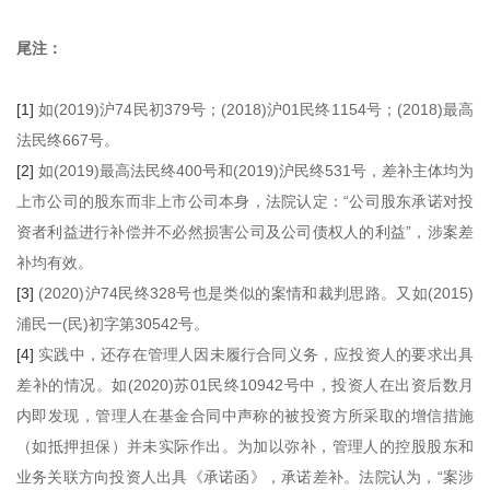
尾注：
[1]
如(2019)沪74民初379号；(2018)沪01民终1154号；(2018)最高
法民终667号。
[2]
如(2019)最高法民终400号和(2019)沪民终531号，差补主体均为
上市公司的股东而非上市公司本身，法院认定：“公司股东承诺对投
资者利益进行补偿并不必然损害公司及公司债权人的利益”，涉案差
补均有效。
[3]
(2020)沪74民终328号也是类似的案情和裁判思路。又如(2015)
浦民一(民)初字第30542号。
[4]
实践中，还存在管理人因未履行合同义务，应投资人的要求出具
差补的情况。如(2020)苏01民终10942号中，投资人在出资后数月
内即发现，管理人在基金合同中声称的被投资方所采取的增信措施
（如抵押担保）并未实际作出。为加以弥补，管理人的控股股东和
业务关联方向投资人出具《承诺函》，承诺差补。法院认为，“案涉