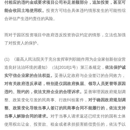
付相应的违约金或要求项目公司补足差额部分，追加投资，甚至可
能会收回土地使用权。
投资方可结合具体违约情形发生的可能性综
合评估产生违约责任的风险。
而对于园区投资项目中政府违反投资协议约定的情形，立法也加强
了对投资人的保护。
(1) 《最高人民法院关于充分发挥审判职能作用为企业家创新创业营
造良好法治环境的通知》（法[2018]1号）第三条规定，
依法保护诚
实守信企业家的合法权益。
妥善认定政府与企业签订的合同效力，
对有关政府违反承诺，特别是仅因政府换届、领导人员更替等原因
违约、毁约的，依法支持企业的合理诉求。
妥善审理因政府规划调
整、政策变化引发的民商事、行政纠纷案件，
对于确因政府规划调
整、政策变化导致当事人签订的民商事合同不能履行的，依法支持
当事人解除合同的请求。
对于当事人请求返还已经支付的国有土体
使用权出让金、投资款、租金或者承担损害赔偿责任的，依法予以