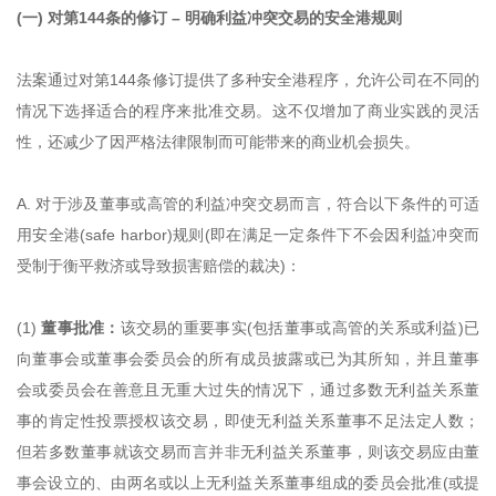
(一) 对第144条的修订 – 明确利益冲突交易的安全港规则
法案通过对第144条修订提供了多种安全港程序，允许公司在不同的
情况下选择适合的程序来批准交易。这不仅增加了商业实践的灵活
性，还减少了因严格法律限制而可能带来的商业机会损失。
A. 对于涉及董事或高管的利益冲突交易而言，符合以下条件的可适
用安全港(safe harbor)规则(即在满足一定条件下不会因利益冲突而
受制于衡平救济或导致损害赔偿的裁决)：
(1)
董事批准：
该交易的重要事实(包括董事或高管的关系或利益)已
向董事会或董事会委员会的所有成员披露或已为其所知，并且董事
会或委员会在善意且无重大过失的情况下，通过多数无利益关系董
事的肯定性投票授权该交易，即使无利益关系董事不足法定人数；
但若多数董事就该交易而言并非无利益关系董事，则该交易应由董
事会设立的、由两名或以上无利益关系董事组成的委员会批准(或提