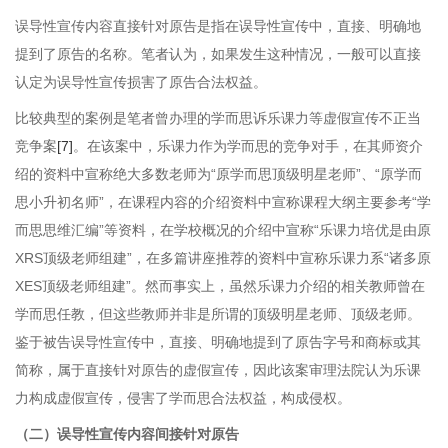
误导性宣传内容直接针对原告是指在误导性宣传中，直接、明确地
提到了原告的名称。笔者认为，如果发生这种情况，一般可以直接
认定为误导性宣传损害了原告合法权益。
比较典型的案例是笔者曾办理的学而思诉乐课力等虚假宣传不正当
竞争案
[7]
。在该案中，乐课力作为学而思的竞争对手，在其师资介
绍的资料中宣称绝大多数老师为“原学而思顶级明星老师”、“原学而
思小升初名师”，在课程内容的介绍资料中宣称课程大纲主要参考“学
而思思维汇编”等资料，在学校概况的介绍中宣称“乐课力培优是由原
XRS顶级老师组建”，在多篇讲座推荐的资料中宣称乐课力系“诸多原
XES顶级老师组建”。然而事实上，虽然乐课力介绍的相关教师曾在
学而思任教，但这些教师并非是所谓的顶级明星老师、顶级老师。
鉴于被告误导性宣传中，直接、明确地提到了原告字号和商标或其
简称，属于直接针对原告的虚假宣传，因此该案审理法院认为乐课
力构成虚假宣传，侵害了学而思合法权益，构成侵权。
（二）误导性宣传内容间接针对原告