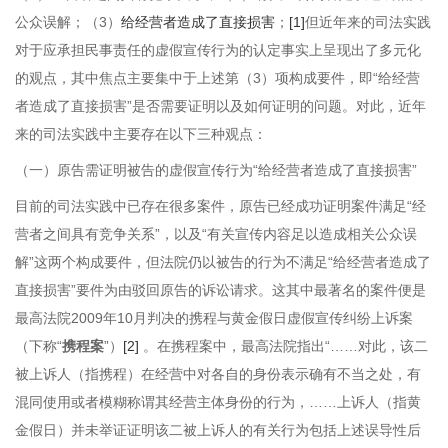
公众误解；（3）
给经营者造成了直接损害
；
[1]
但近年来的司法实践
对于应承担民事责任的虚假宣传行为的认定事实上呈现出了多元化
的观点，其中焦点主要集中于上述第（3）项构成要件，即“给经营
者造成了直接损害”是否需要证明以及如何证明的问题。对此，近年
来的司法实践中主要存在以下三种观点：
（一）原告需证明被告的虚假宣传行为“给经营者造成了直接损害”
目前的司法实践中已存在很多案件，原告已经成功证明案件满足“经
营者之间具有竞争关系”，以及“有关宣传内容足以造成相关公众误
解”这两个构成要件，但法院仍以被告的行为不满足“给经营者造成了
直接损害”要件为由驳回原告的诉讼请求。这其中最著名的案件便是
最高法院2009年10月判决的携程与黄金假日虚假宣传纠纷上诉案
（下称“
携程案
”）
[2]
。在携程案中，最高法院指出“……对此，该二
被上诉人（指携程）在经营中对各自的身份表示确有不当之处，有
混同使用或者模糊称谓其经营主体身份的行为，……上诉人（指黄
金假日）并未举证证明该二被上诉人的有关行为包括上述误导性后