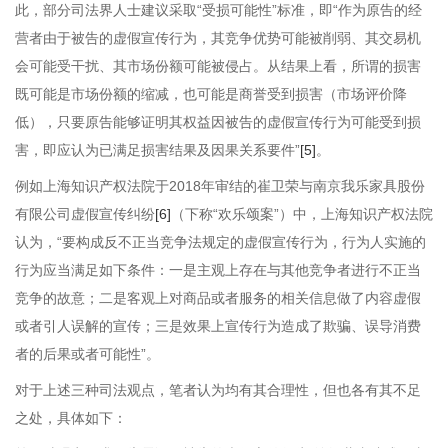
此，部分司法界人士建议采取“受损可能性”标准，即“作为原告的经
营者由于被告的虚假宣传行为，其竞争优势可能被削弱、其交易机
会可能受干扰、其市场份额可能被侵占。从结果上看，所谓的损害
既可能是市场份额的缩减，也可能是商誉受到损害（市场评价降
低），只要原告能够证明其权益因被告的虚假宣传行为可能受到损
害，即应认为已满足损害结果及因果关系要件”
[5]
。
例如上海知识产权法院于2018年审结的崔卫荣与南京我乐家具股份
有限公司虚假宣传纠纷
[6]
（下称“欢乐颂案”）中，上海知识产权法院
认为，“要构成反不正当竞争法规定的虚假宣传行为，行为人实施的
行为应当满足如下条件：一是主观上存在与其他竞争者进行不正当
竞争的故意；二是客观上对商品或者服务的相关信息做了内容虚假
或者引人误解的宣传；三是效果上宣传行为造成了欺骗、误导消费
者的后果或者可能性”。
对于上述三种司法观点，笔者认为均有其合理性，但也各有其不足
之处，具体如下：