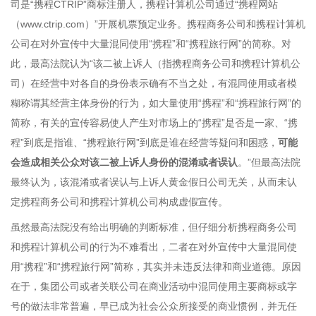
司是“携程CTRIP”商标注册人，携程计算机公司通过“携程网站
（www.ctrip.com）”开展机票预定业务。携程商务公司和携程计算机
公司在对外宣传中大量混同使用“携程”和“携程旅行网”的简称。对
此，最高法院认为“该二被上诉人（指携程商务公司和携程计算机公
司）在经营中对各自的身份表示确有不当之处，有混同使用或者模
糊称谓其经营主体身份的行为，如大量使用“携程”和“携程旅行网”的
简称，有关的宣传容易使人产生对市场上的“携程”是否是一家、“携
程”到底是指谁、“携程旅行网”到底是谁在经营等疑问和困惑，
可能
会造成相关公众对该二被上诉人身份的混淆或者误认
。”但最高法院
最终认为，该混淆或者误认与上诉人黄金假日公司无关，从而未认
定携程商务公司和携程计算机公司构成虚假宣传。
虽然最高法院没有给出明确的判断标准，但仔细分析携程商务公司
和携程计算机公司的行为不难看出，二者在对外宣传中大量混同使
用“携程”和“携程旅行网”简称，其实并未违反法律和商业道德。原因
在于，集团公司或者关联公司在商业活动中混同使用主要商标或字
号的做法非常普遍，早已成为社会公众所接受的商业惯例，并无任