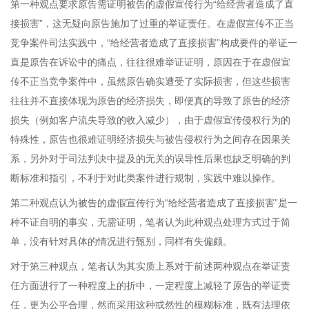
第一种观点要求原告需证明被告的虚假宣传行为“给经营者造成了直
接损害”，这无疑向原告施加了过重的举证责任。在虚假宣传不正当
竞争案件司法实践中，“给经营者造成了直接损害”构成要件的举证一
直是原告在诉讼中的痛点，往往很难举证证明，原因在于在虚假宣
传不正当竞争案件中，虽然原告确实遭受了实际损害，但这些损害
往往并不直接体现为原告的经济损失，即便真的导致了原告的经济
损失（例如客户流失导致的收入减少），由于虚假宣传侵权行为的
特殊性，原告也很难证明经济损失与被告侵权行为之间存在因果关
系，另外对于司法判决中提及的无关的误导性后果也缺乏明确的判
断标准和指引，不利于对此类案件进行规制，实践中难以操作。
第二种观点认为被告的虚假宣传行为“给经营者造成了直接损害”是一
种不证自明的事实，无需证明，笔者认为此种观点处理方式过于简
单，没有针对具体的情况进行甄别，同样有失偏颇。
对于第三种观点，笔者认为其实质上系对于前述两种观点在举证责
任方面进行了一种程度上的折中，一定程度上减轻了原告的举证责
任，更为公平合理，然而采用这种或然性的模糊标准，既有法理依