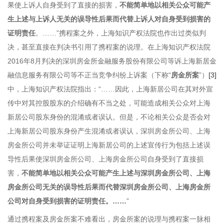
果使上诉人自身受到了直接的损害，
不能简单地以相关公众可能产
生上述与上诉人无关的误导性后果而代替上诉人对自身受到损害的
证明责任
。……”携程案之外，上海知识产权法院也作出过类似判
决，甚至直接在判决书引用了携程案的说理。在上海知识产权法院
2016年8月判决的深圳房金所金融服务股份有限公司等诉上海新居金
融信息服务有限公司等不正当竞争纠纷上诉案（下称“
房金所案
”）
[3]
中，上海知识产权法院指出：“……因此，上海新居公司在其对外宣
传中对其控股股东的介绍确有不当之处，可能造成相关公众对上海
新居公司股东身份的混淆或者误认。但是，不论相关公众是否会对
上海新居公司股东身份产生混淆或者误认，深圳房金所公司、上海
房金所公司并未举证证明上海新居公司的上述宣传行为包括上述误
导性后果使深圳房金所公司、上海房金所公司自身受到了直接损
害，
不能简单地以相关公众可能产生上述与深圳房金所公司、上海
房金所公司无关的误导性后果而代替深圳房金所公司、上海房金所
公司对自身受到损害的证明责任。……
”
通过携程案及房金所案不难看出，房金所案的说理与携程案一脉相