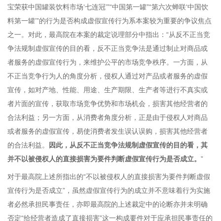
宝荣获中国罐装饮料市场‘七连冠’”“中国第一罐”“第六次蝉联‘中国饮
料第一罐’”的行为是否构成虚假宣传行为系本案较为重要的争议焦点
之一。对此，最高院在本案的裁定说理部分中指出：“从反不正当竞
争法规制虚假宣传的目的看，反不正当竞争法是通过制止对商品或
者服务的虚假宣传行为，来维护公平的市场竞争秩序。一方面，从
不正当竞争行为人的角度分析，侵权人通过对产品或者服务的虚假
宣传，如对产地、性能、用途、生产期限、生产者等进行不真实或
者片面的宣传，获取市场竞争优势和市场机会，损害其他经营者的
合法利益；另一方面，从消费者角度分析，正是由于侵权人对商品
或者服务的虚假宣传，易使消费者发生误认误购，损害其他经营者
的合法利益。
因此，从反不正当竞争法规制虚假宣传的目的看，其
并不以被侵权人的直接损害为要件判断虚假宣传行为是否成立。
”
对于最高院上述所指出的“不以被侵权人的直接损害为要件判断虚假
宣传行为是否成立”，虽然虚假宣传行为的成立并不意味着行为实施
者必然承担民事责任，亦即最高院的上述裁定中的论断亦并未明确
否定“给经营者造成了直接损害”这一构成要件对于应承担民事责任的