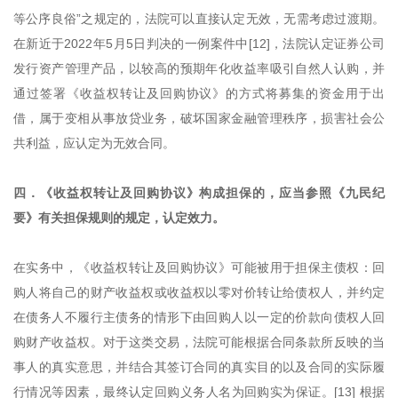
等公序良俗”之规定的，法院可以直接认定无效，无需考虑过渡期。
在新近于2022年5月5日判决的一例案件中[12]，法院认定证券公司
发行资产管理产品，以较高的预期年化收益率吸引自然人认购，并
通过签署《收益权转让及回购协议》的方式将募集的资金用于出
借，属于变相从事放贷业务，破坏国家金融管理秩序，损害社会公
共利益，应认定为无效合同。
四．《收益权转让及回购协议》构成担保的，应当参照《九民纪
要》有关担保规则的规定，认定效力。
在实务中，《收益权转让及回购协议》可能被用于担保主债权：回
购人将自己的财产收益权或收益权以零对价转让给债权人，并约定
在债务人不履行主债务的情形下由回购人以一定的价款向债权人回
购财产收益权。对于这类交易，法院可能根据合同条款所反映的当
事人的真实意思，并结合其签订合同的真实目的以及合同的实际履
行情况等因素，最终认定回购义务人名为回购实为保证。[13] 根据