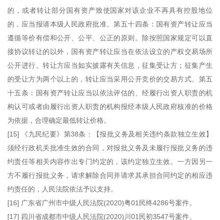
的，或者转让部分国有资产致使国家对该企业不再具有控股地位
的，应当报请本级人民政府批准。第五十四条：国有资产转让应当
遵循等价有偿和公开、公平、公正的原则。除按照国家规定可以直
接协议转让的以外，国有资产转让应当在依法设立的产权交易场所
公开进行。转让方应当如实披露有关信息，征集受让方；征集产生
的受让方为两个以上的，转让应当采用公开竞价的交易方式。第五
十五条：国有资产转让应当以依法评估的、经履行出资人职责的机
构认可或者由履行出资人职责的机构报经本级人民政府核准的价格
为依据，合理确定最低转让价格。
[15] 《九民纪要》第38条：【报批义务及相关违约条款独立生效】
须经行政机关批准生效的合同，对报批义务及未履行报批义务的违
约责任等相关内容作出专门约定的，该约定独立生效。一方因另一
方不履行报批义务，请求解除合同并请求其承担合同约定的相应违
约责任的，人民法院依法予以支持。
[16] 广东省广州市中级人民法院(2020)粤01民终4286号案件。
[17] 四川省成都市中级人民法院(2020)川01民初3547号案件。