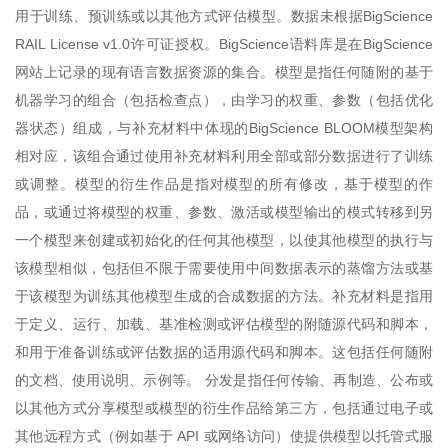
用于训练、预训练或以其他方式评估模型。数据未根据BigScience
RAIL License v1.0许可证授权。BigScience语料库是在BigScience
网站上记录的现有语言数据资源的集合。模型是指任何随附的基于
机器学习的组合（包括检查点），由学习的权重、参数（包括优化
器状态）组成，与补充材料中体现的BigScience BLOOM模型架构
相对应，该组合通过使用补充材料利用全部或部分数据进行了训练
或调整。模型的衍生作品是指对模型的所有修改，基于模型的作
品，或通过将模型的权重、参数、激活或模型输出的模式转移到另
一个模型来创建或初始化的任何其他模型，以使其他模型的执行与
该模型相似，包括但不限于需要使用中间数据表示的蒸馏方法或基
于该模型为训练其他模型生成的合成数据的方法。补充材料是指用
于定义、运行、加载、基准检测或评估模型的附随源代码和脚本，
和用于准备训练或评估数据的适用源代码和脚本。这包括任何随附
的文档、使用说明、示例等。 分发是指任何传输、再制造、公布或
以其他方式分享模型或模型的衍生作品给第三方，包括通过电子或
其他远程方式（例如基于 API 或网络访问）使提供模型以托管式服