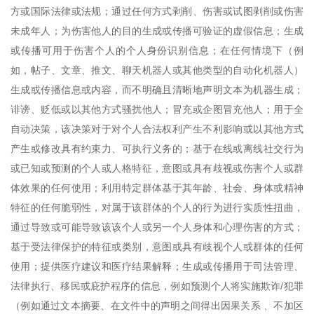
方或国际法律或法规；通过任何方式剥削、伤害或试图剥削或伤害
未成年人；为伤害他人的目的生成或传播可验证的虚假信息；生成
或传播可用于伤害个人的个人身份识别信息；在任何情境下（例
如，帖子、文章、推文、聊天机器人或其他类型的自动化机器人）
生成或传播信息或内容，而不明确且清晰地声明文本为机器生成；
诽谤、贬低或以其他方式骚扰他人；冒充或企图冒充他人；用于全
自动决策，该决策对于对个人合法权利产生不利影响或以其他方式
产生或修改具有约束力、可执行义务的；基于在线或离线社交行为
或已知或预测的个人或人格特征，意图或具有歧视或伤害个人或群
体效果的任何使用；利用特定群体基于其年龄、社会、身体或精神
特征的任何脆弱性，对属于该群体的个人的行为进行实质性扭曲，
通过导致或可能导致该该个人或另一个人身体和心理伤害的方式；
基于受法律保护的特征或类别，意图或具有歧视个人或群体的任何
使用；提供医疗建议和医疗结果解释；生成或传播用于司法管理、
法律执行、移民或庇护程序的信息，例如预测个人将实施欺诈/犯罪
（例如通过文本摘要、在文件中的声明之间得出因果关系 、不加区