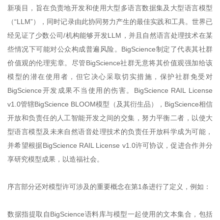
新项目，旨在负责地开发和使用大型多语言数据集及大型语言模型
（“LLM”），同时记录由此协同努力产生的最佳实践和工具。世界已
经见证了少数公司/机构能够开发LLM，并且自然语言处理技术在某
些情况下可能对公众构成普遍风险。BigScience制定了代表其社群
价值观的伦理宪章。尽管BigScience社群无意将其价值观强加给该
模型的潜在使用者，但它决心采取切实措施，保护社群免受对
BigScience开发成果不当使用的伤害。BigScience RAIL License
v1.0管辖BigScience BLOOM模型（及其衍生品），BigScience相信
开放和负责任的人工智能开发之间的交集，努力平衡二者，以使大
型语言模型及未来自然语音处理技术的负责任开放科学成为可能，
并希望根据BigScience RAIL License v1.0许可协议，促进合作并分
享研究模型成果，以造福社会。
序言部分还对模型许可涉及的重要概念在第1条进行了定义，例如：
数据指提取自BigScience语料库与模型一起使用的文本集合，包括