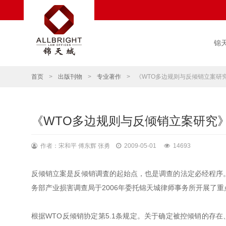
锦
首页
>
出版刊物
>
专业著作
>
《WTO多边规则与反倾销立案研
《WTO多边规则与反倾销立案研究
作者：宋和平 傅东辉 张勇
2009-05-01
14693
反倾销立案是反倾销调査的起始点，也是调查的法定必经程序
务部产业损害调查局于2006年委托锦天城律师事务所开展了
根据WTO反倾销协定第5.1条规定。关于确定被控倾销的存