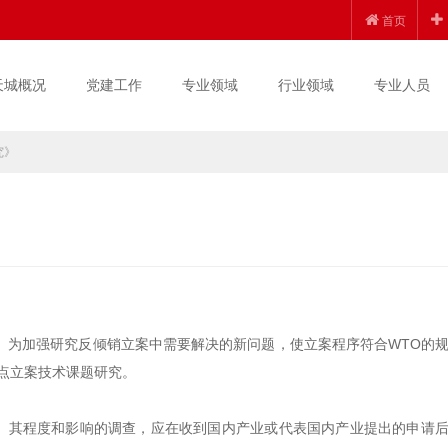
首页
天城概况
党建工作
专业领域
行业领域
专业人员
究》
》
。为加强研究反倾销立案中需要解决的新问题，使立案程序符合WTO的
重点立案技术课题研究。
在、其程度和影响的调查，应在收到国内产业或代表国内产业提出的申请