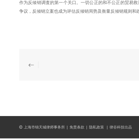
作为反倾销调査的第一个关口。一切公正的和不公正的贸易救
争议，反倾销立案也成为评估反倾销局势及衡量反倾销规则和
上海市锦天城律师事务所
|
免责条款
|
隐私政策
|
律谷科技出品