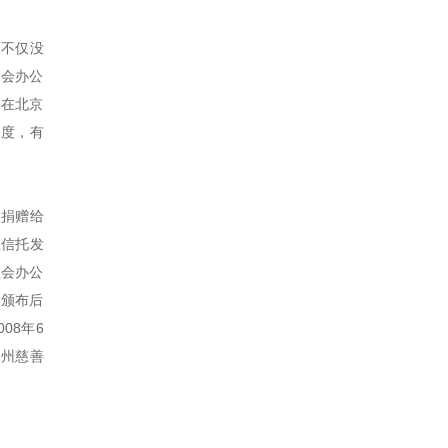
因不仅没
委会办公
门在北京
制度，有
益捐赠给
益信托发
监会办公
》颁布后
08年6
郑州慈善