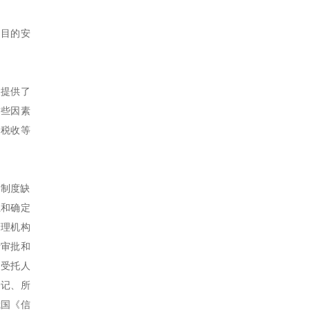
和目的安
展提供了
这些因素
、税收等
套制度缺
立和确定
管理机构
责审批和
定受托人
登记、所
我国《信