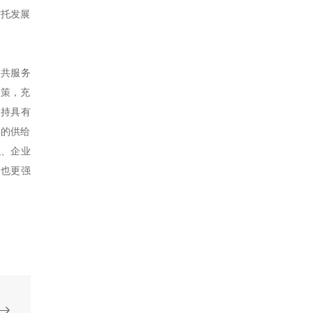
信托发展
公共服务
政策，充
支持具有
度的供给
织、企业
力也更强