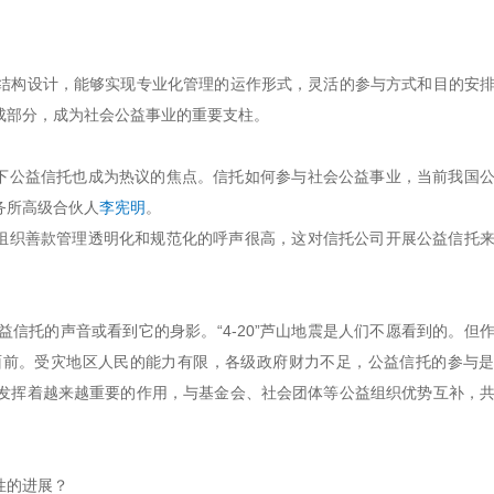
结构设计，能够实现专业化管理的运作形式，灵活的参与方式和目的安
成部分，成为社会公益事业的重要支柱。
背景下公益信托也成为热议的焦点。信托如何参与社会公益事业，当前我国
务所高级合伙人
李宪明
。
公益组织善款管理透明化和规范化的呼声很高，这对信托公司开展公益信托
信托的声音或看到它的身影。“4-20”芦山地震是人们不愿看到的。但
面前。受灾地区人民的能力有限，各级政府财力不足，公益信托的参与
发挥着越来越重要的作用，与基金会、社会团体等公益组织优势互补，
性的进展？