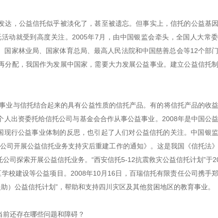
发达，公益信托似乎被淡化了，甚至被遗忘。但事实上，信托的公益基
活动就受到高度关注。2005年7月，由中国银监会牵头，全国人大常
、国家林业局、国家体育总局、最高人民法院和中国慈善总会等12个部
再分配，我国作为发展中国家，需要大力发展公益事业。建立公益信托
益事业与信托结合起来的具有公益性质的信托产品。有的将信托产品的收
人出资委托给信托公司与基金会合作从事公益事业。2008年是中国公
对我国现行公益事业体制的反思，也引起了人们对公益信托的关注。中国银
信托公司开展公益信托业务支持灾后重建工作的通知》。这是我国《信托法
司探索开展公益信托业务。“西安信托5-12抗震救灾公益信托计划”于20
校建设等公益项目。2008年10月16日，百瑞信托有限责任公司携手
援助）公益信托计划”，帮助和支持四川灾区及其他贫困地区的教育事业。
当前还存在哪些问题和障碍？