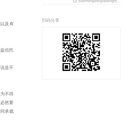
xianminglee@allbrightlaw.com
扫码分享
排以及有
公益信托
来说是不
作为不得
是必然要
共同承载