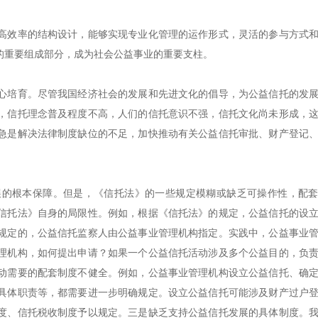
高效率的结构设计，能够实现专业化管理的运作形式，灵活的参与方式
的重要组成部分，成为社会公益事业的重要支柱。
心培育。尽管我国经济社会的发展和先进文化的倡导，为公益信托的发
，信托理念普及程度不高，人们的信托意识不强，信托文化尚未形成，
急是解决法律制度缺位的不足，加快推动有关公益信托审批、财产登记
展的根本保障。但是，《信托法》的一些规定模糊或缺乏可操作性，配
信托法》自身的局限性。例如，根据《信托法》的规定，公益信托的设
规定的，公益信托监察人由公益事业管理机构指定。实践中，公益事业
理机构，如何提出申请？如果一个公益信托活动涉及多个公益目的，负
动需要的配套制度不健全。例如，公益事业管理机构设立公益信托、确
具体职责等，都需要进一步明确规定。设立公益信托可能涉及财产过户
度、信托税收制度予以规定。三是缺乏支持公益信托发展的具体制度。