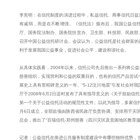
李宪明：在信托制度的演进过程中，私益信托、商事信托日益
有减弱，而是在不断增强。《信托法》颁布后，我国公益信托
厅、国务院法制办、国务院扶贫办、卫生部、科技部、民政部
召开中国公益信托研讨会。会议认为，公益信托是社会财富的
利于发展我国公益事业，促进社会公平，建设和谐社会。
从具体实践看，2004年以来，信托公司先后推出一系列将公
慈善组织，实现营利和公益的双重目的，也有的信托产品尝试个
展史上具有里程碑意义的一年。“5-12汶川地震”引发社会
厅于2008年6月2日适时发布了具有指导意义的《关于鼓励
第一个关于公益信托活动的规范性文件。以此为指导，多家信托公
月6日成立，全部款项由陕西省民政厅负责协调、安排用于灾区学
总会，推出了“百瑞信托-郑州慈善（四川灾区及贫困地区教育
记者：公益信托在推进公共服务制度建设中有哪些独特优势，