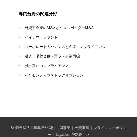
専門分野の関連分野
外資系企業のM&AとクロスボーダーM&A
バイアウトファンド
コーポレートガバナンスと企業コンプライアンス
融資・吸収合併・買収・事業再編
独占禁止コンプライアンス
インセンティブストックオプション
錦天城法律事務所外国法共同事業
|
免責事項
|
プライバシーポリシ
ー
|
LegalTech が制作した