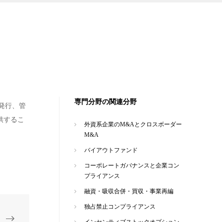
専門分野の関連分野
発行、管
供するこ
外資系企業のM&Aとクロスボーダー
M&A
バイアウトファンド
コーポレートガバナンスと企業コン
プライアンス
融資・吸収合併・買収・事業再編
独占禁止コンプライアンス
インセンティブストックオプション