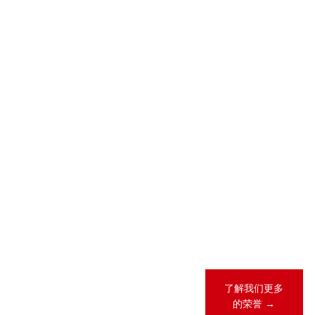
2026-05-28
2026-04-23
2026 年 “《商
锦天城28项业
法》卓越律所
务领域、31人
大奖”（China
次荣登
Business Law
LEGALBAND
Awards）榜
2026年度中
单
国客户指南
2026-02-12
锦天城13项业
务领域、26人
次荣登《钱伯
斯全球法律指
南2026》
了解我们更多
的荣誉 →