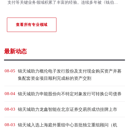
支付等关键业务领域积累了丰富的经验。连续多年被《钱伯斯全
球&大中华区法律指南》、《亚洲法律杂志》、《法律500强》等
国际权威法律评级机构重点推荐。
查看所有专业领域
最新动态
08-05
锦天城助力概伦电子发行股份及支付现金购买资产并募
集配套资金项目顺利完成标的资产交割
08-04
锦天城助力申能股份向不特定对象发行可转换公司债券
08-03
锦天城助力龙鑫智能在北京证券交易所成功挂牌上市
08-03
锦天城入选上海庭外重组中心首批独立重组顾问（机