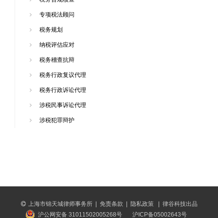
专项税法顾问
税务规划
纳税评估应对
税务稽查抗辩
税务行政复议代理
税务行政诉讼代理
涉税民事诉讼代理
涉税犯罪辩护
上海市锦天城律师事务所
|
免责条款
|
隐私政策
|
律谷科技出品
沪公网安备 31011502005268号
沪ICP备05002643号