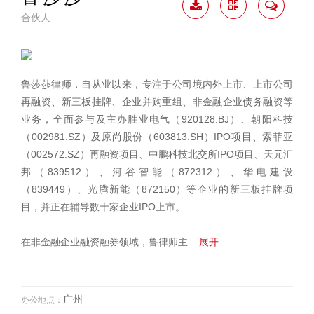
合伙人
下载
二维
联系
简历
码
我
鲁莎莎律师，自从业以来，专注于公司境内外上市、上市公司
再融资、新三板挂牌、企业并购重组、非金融企业债务融资等
业务，全面参与及主办胜业电气（920128.BJ）、朝阳科技
（002981.SZ）及原尚股份（603813.SH）IPO项目、索菲亚
（002572.SZ）再融资项目、中鹏科技北交所IPO项目、天元汇
邦（839512）、河谷智能（872312）、华电建设
（839449）、光腾新能（872150）等企业的新三板挂牌项
目，并正在辅导数十家企业IPO上市。
在非金融企业融资融券领域，鲁律师主
... 展开
广州
办公地点：