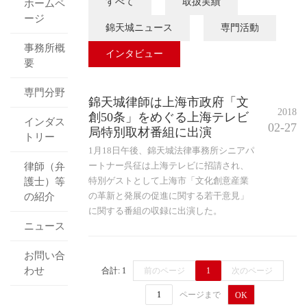
すべて
取扱実績
ホームペ
ージ
錦天城ニュース
専門活動
事務所概
インタビュー
要
専門分野
錦天城律師は上海市政府「文
2018
創50条」をめぐる上海テレビ
インダス
02-27
局特別取材番組に出演
トリー
1月18日午後、錦天城法律事務所シニアパ
ートナー呉征は上海テレビに招請され、
律師（弁
特別ゲストとして上海市「文化創意産業
護士）等
の革新と発展の促進に関する若干意見」
の紹介
に関する番組の収録に出演した。
ニュース
お問い合
わせ
合計: 1
前のページ
1
次のページ
ページまで
OK