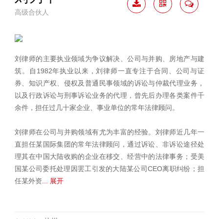
高级合伙人
下载
二维
联系
简历
码
我
刘律师的主要执业领域为争议解决、公司与并购、房地产与建
筑。自1982年执业以来，刘律师一直专注于合同、公司与证
券、知识产权、侵权及普通民事领域的诉讼与仲裁代理业务，
以及行政诉讼与刑事诉讼业务的代理，曾先后办理各类案件千
余件，担任过几十家企业、事业单位的常年法律顾问。
刘律师在公司与并购领域有尤为丰富的经验。刘律师近几年一
直担任某国际集团的常年法律顾问，通过诉讼、非诉讼途径处
理其在中国大陆收购的企业在移交、经营中的法律事务；受美
国某公司委托处理因罢工引发的大陆某公司CEO离职纠纷；担
任某外资
... 展开