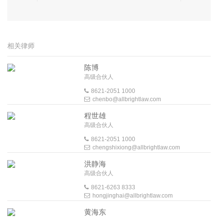
相关律师
陈博
高级合伙人
8621-2051 1000
chenbo@allbrightlaw.com
程世雄
高级合伙人
8621-2051 1000
chengshixiong@allbrightlaw.com
洪静海
高级合伙人
8621-6263 8333
hongjinghai@allbrightlaw.com
黄海东