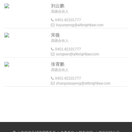
刘云鹏
高级合伙人
0451-82101777
liuyunpeng@allbrightlaw.com
宋薇
高级合伙人
0451-82101777
songwei@allbrightlaw.com
张霄鹏
高级合伙人
0451-82101777
zhangxiaopeng@allbrightlaw.com