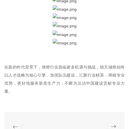
在新的时代背景下，律师行业面临诸多机遇与挑战，锦天城将始终
以人才战略为核心引擎，加强队伍建设，汇聚行业精英，厚植专业
优势，更好地服务新质生产力，不断为法治中国建设贡献专业力
量。