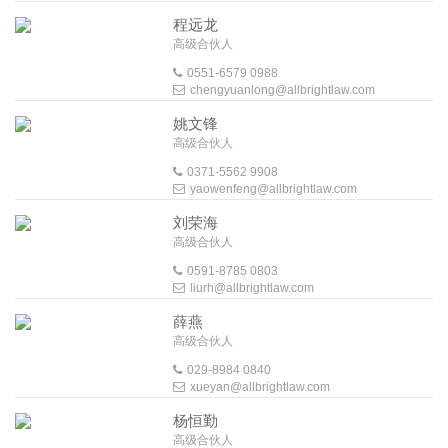
程远龙
高级合伙人
0551-6579 0988
chengyuanlong@allbrightlaw.com
姚文锋
高级合伙人
0371-5562 9908
yaowenfeng@allbrightlaw.com
刘荣海
高级合伙人
0591-8785 0803
liurh@allbrightlaw.com
薛燕
高级合伙人
029-8984 0840
xueyan@allbrightlaw.com
杨恒勤
高级合伙人