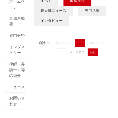
すべて
取扱実績
ホームペ
ージ
錦天城ニュース
専門活動
事務所概
インタビュー
要
専門分野
合計: 0
前のページ
1
次のページ
インダス
ページまで
トリー
OK
律師（弁
護士）等
の紹介
ニュース
お問い合
わせ