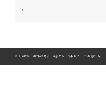
上海市锦天城律师事务所
|
免责条款
|
隐私政策
|
律谷科技出品