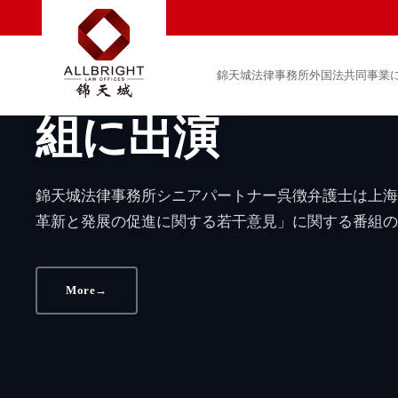
協力のあり方」
錦天城弁護士は上
条」をめぐる上
錦天城法律事務所外国法共同事業
組に出演
通大学日本研究センター、日本華人教授会、日中経済協会
協力のあり方」と題するシンポジウムが東京慶応大学で開
錦天城法律事務所シニアパートナー呉徴弁護士は上海
革新と発展の促進に関する若干意見」に関する番組の
More
→