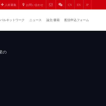
人材募集
お問い合わせ
CN
EN
JP
番
バルネットワーク
ニュース
論文/書籍
配信申込フォーム
業の