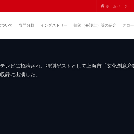
シンポジウムで講演
海市政府「文創50
ホームページ
海テレビ局特別取材
について
専門分野
インダストリー
律師（弁護士）等の紹介
グロー
、日本国際民商法センターが主催の「一帯一路構想
催された。
テレビに招請され、特別ゲストとして上海市「文化創意産
収録に出演した。