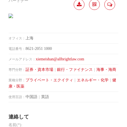
パートナー
履歴
分か
連絡
ダウ
ち合
して
ンロ
う
ード
上海
オフィス：
8621-2051 1000
電話番号：
xiemeishan@allbrightlaw.com
メールアドレス：
証券・資本市場
|
銀行・ファイナンス
|
海事・海商
専門分野：
プライベート・エクイティ
|
エネルギー・化学
|
健
業種分野：
康・医薬
中国語
|
英語
使用言語：
連絡して
名前(*):