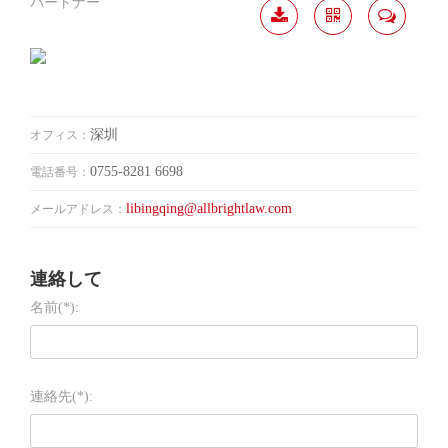
パートナー
履歴
分か
連絡
ダウ
ち合
して
ンロ
う
ード
深圳
オフィス：
0755-8281 6698
電話番号：
libingqing@allbrightlaw.com
メールアドレス：
連絡して
名前(*):
連絡先(*):