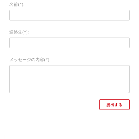
名前(*):
連絡先(*):
メッセージの内容(*):