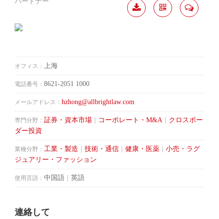
パートナー
履歴
分か
連絡
ダウ
ち合
して
ンロ
う
ード
上海
オフィス：
8621-2051 1000
電話番号：
hzhong@allbrightlaw.com
メールアドレス：
証券・資本市場
|
コーポレート・M&A
|
クロスボー
専門分野：
ダー投資
工業・製造
|
技術・通信
|
健康・医薬
|
小売・ラグ
業種分野：
ジュアリー・ファッション
中国語
|
英語
使用言語：
連絡して