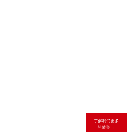
2026-05-28
2026-04-23
2026 年 “《商
锦天城28项业
法》卓越律所
务领域、31人
大奖”（China
次荣登
Business Law
LEGALBAND
Awards）榜
2026年度中
单
国客户指南
2026-02-12
锦天城13项业
务领域、26人
次荣登《钱伯
斯全球法律指
南2026》
了解我们更多
的荣誉 →