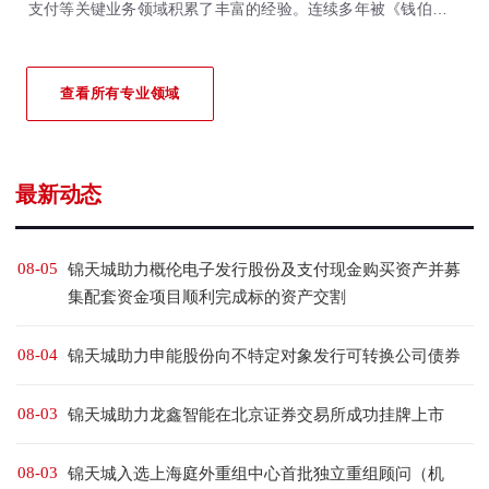
支付等关键业务领域积累了丰富的经验。连续多年被《钱伯斯全
球&大中华区法律指南》、《亚洲法律杂志》、《法律500强》等
国际权威法律评级机构重点推荐。
查看所有专业领域
最新动态
08-05
锦天城助力概伦电子发行股份及支付现金购买资产并募
集配套资金项目顺利完成标的资产交割
08-04
锦天城助力申能股份向不特定对象发行可转换公司债券
08-03
锦天城助力龙鑫智能在北京证券交易所成功挂牌上市
08-03
锦天城入选上海庭外重组中心首批独立重组顾问（机